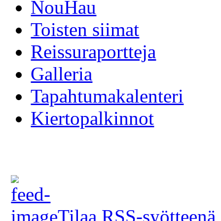
NouHau
Toisten siimat
Reissuraportteja
Galleria
Tapahtumakalenteri
Kiertopalkinnot
Tilaa RSS-syötteenä