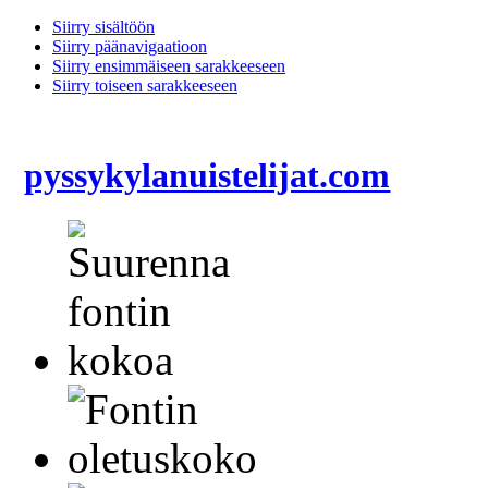
Siirry sisältöön
Siirry päänavigaatioon
Siirry ensimmäiseen sarakkeeseen
Siirry toiseen sarakkeeseen
pyssykylanuistelijat.com