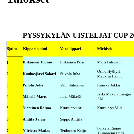
PYSSYKYLÄN UISTELJAT
CUP 2
Sjoitus
Kipparin nimi
Varakippari
Miehistö
Illikainen Tuomo
Illikainen Petri
Matti Palojärvi
1
Osmo Hyötylä
2
Kuukasjärvi Sakari
Siivola Juha
Mäcklin Hannu
3
Piilola Juha
Velu Halminen
Ruuska Jukka
Jyrki Mäkelä Kangas
4
Mäkelä Martti
Juha Mäkelä
J-M
5
Nieminen Raimo
Kiurujärvi Ari
Kiurujärvi Ville
6
Anttila Janne
Seppo Anttila
Poikela Raimo
7
Yliriesto Matias
Tenhunen Keijo
Tiuraniemi Harri