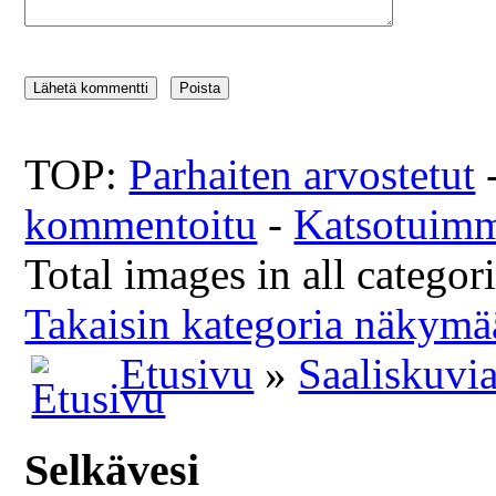
TOP:
Parhaiten arvostetut
kommentoitu
-
Katsotuim
Total images in all categor
Takaisin kategoria näkymä
Etusivu
»
Saaliskuvi
Selkävesi