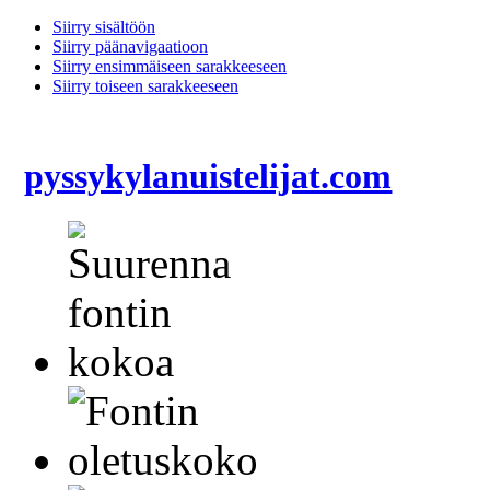
Siirry sisältöön
Siirry päänavigaatioon
Siirry ensimmäiseen sarakkeeseen
Siirry toiseen sarakkeeseen
pyssykylanuistelijat.com