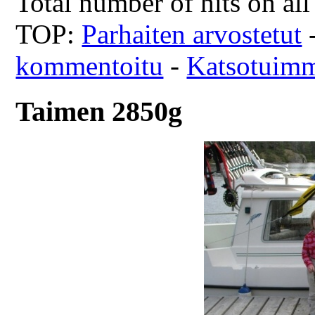
Total number of hits on al
TOP:
Parhaiten arvostetut
kommentoitu
-
Katsotuim
Taimen 2850g