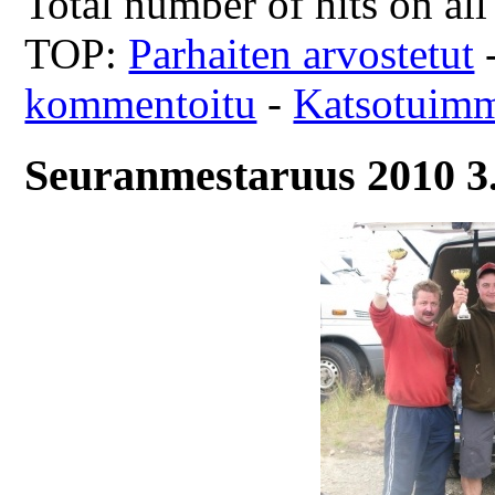
Total number of hits on al
TOP:
Parhaiten arvostetut
kommentoitu
-
Katsotuim
Seuranmestaruus 2010 3.