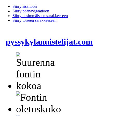
Siirry sisältöön
Siirry päänavigaatioon
Siirry ensimmäiseen sarakkeeseen
Siirry toiseen sarakkeeseen
pyssykylanuistelijat.com