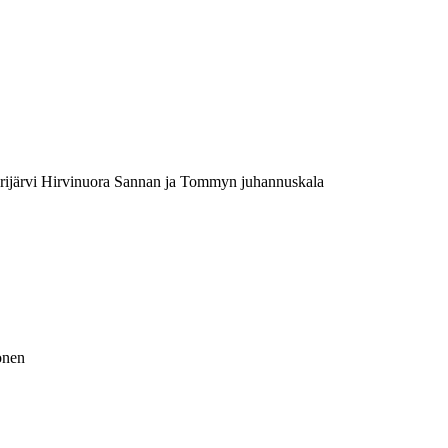
rijärvi Hirvinuora Sannan ja Tommyn juhannuskala
onen