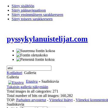
Siirry sisältöön
Siirry päänavigaatioon
Siirry ensimmäiseen sarakkeeseen
Siirry toiseen sarakkeeseen
pyssykylanuistelijat.com
Kotilaituri
Galleria
Galleria
Etusivu
» Saaliskuvia
Takaisin galleria näkymään
Total images in all categories: 271
Total number of hits on all images: 160,282
TOP:
Parhaiten arvostetut
-
Viimeksi lisätyt
-
Viimeksi kommentoi
Saaliskuvia