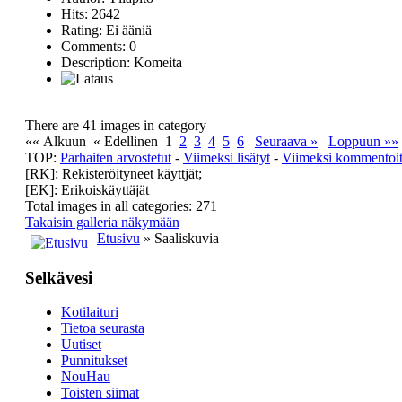
Hits: 2642
Rating: Ei ääniä
Comments: 0
Description: Komeita
There are 41 images in category
«« Alkuun
« Edellinen
1
2
3
4
5
6
Seuraava »
Loppuun »»
TOP:
Parhaiten arvostetut
-
Viimeksi lisätyt
-
Viimeksi kommentoi
[RK]: Rekisteröityneet käyttjät;
[EK]: Erikoiskäyttäjät
Total images in all categories: 271
Takaisin galleria näkymään
Etusivu
» Saaliskuvia
Selkävesi
Kotilaituri
Tietoa seurasta
Uutiset
Punnitukset
NouHau
Toisten siimat