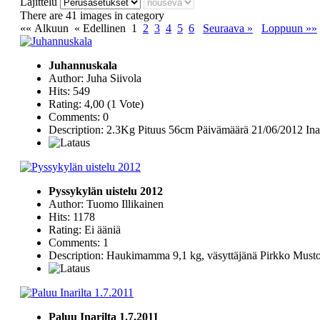
Lajittelu
There are 41 images in category
«« Alkuun
« Edellinen
1
2
3
4
5
6
Seuraava »
Loppuun »»
Juhannuskala
Author: Juha Siivola
Hits: 549
Rating: 4,00 (1 Vote)
Comments: 0
Description: 2.3Kg Pituus 56cm Päivämäärä 21/06/2012 Ina
Pyssykylän uistelu 2012
Author: Tuomo Illikainen
Hits: 1178
Rating: Ei ääniä
Comments: 1
Description: Haukimamma 9,1 kg, väsyttäjänä Pirkko Must
Paluu Inarilta 1.7.2011