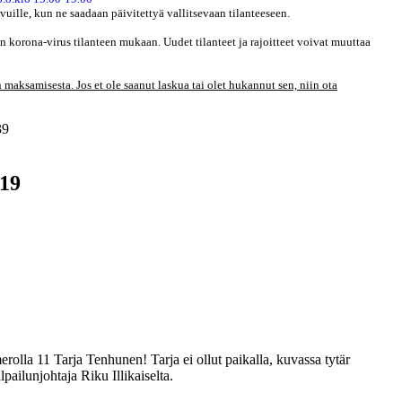
ivuille, kun ne saadaan päivitettyä vallitsevaan tilanteeseen.
 korona-virus tilanteen mukaan. Uudet tilanteet ja rajoitteet voivat muuttaa
 maksamisesta. Jos et ole saanut laskua tai olet hukannut sen, niin ota
39
019
rolla 11 Tarja Tenhunen! Tarja ei ollut paikalla, kuvassa tytär
ailunjohtaja Riku Illikaiselta.