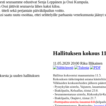
maisesti seuraamme edustivat Senja Leppänen ja Ossi Kumpula.
Ossi jättivät seuraavia lähes kaksi kiloa.
tteli sekä perjantain päiväkilpailun voitto.
saatu rautu osoittaa, ettei selittelyille parhaasta venekunnasta jäänyt s
Hallituksen kokous 11
11.05.2020 20:00
Riku Illikainen
sesta ja uuden hallituksen
Hallitus kokoontui maanantaina 11.5.
Kokouksen tärkeimpänä asiana käsiteltii
Vilkkaiden keskusteluiden jälkeen päätett
- Pyssykylän uistelu, Vajunen, lauantaina
- Iltakilpailu, Keluallas, tiistai 23.6.
- Seuranmestaruus uistelu, Kirkonkylä-Ku
- Iltakilpailu, Orajärvi, tiistai 21.7.
-
Porttipahta uistelu, lauantai 8.8.
(kilpailu
- Taimenmestaruus, Porttipahta,
lauantai 