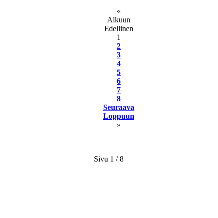
«
Alkuun
Edellinen
1
2
3
4
5
6
7
8
Seuraava
Loppuun
»
Sivu 1 / 8