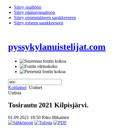
Siirry sisältöön
Siirry päänavigaatioon
Siirry ensimmäiseen sarakkeeseen
Siirry toiseen sarakkeeseen
pyssykylanuistelijat.com
Kotilaituri
Uutiset
Uutisia
Tosirautu 2021 Kilpisjärvi.
01.09.2021 18:50
Riku Illikainen