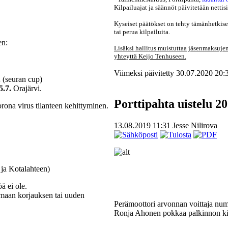
Kilpailuajat ja säännöt päivitetään nettis
Kyseiset päätökset on tehty tämänhetkisen
tai perua kilpailuita.
en:
Lisäksi hallitus muistuttaa jäsenmaksujen
yhteyttä Keijo Tenhuseen.
Viimeksi päivitetty 30.07.2020 20:
.
(seuran cup)
5.7.
Orajärvi.
Porttipahta uistelu 2
orona virus tilanteen kehittyminen.
13.08.2019 11:31
Jesse Nilirova
 ja Kotalahteen)
ä ei ole.
aamaan korjauksen tai uuden
Perämoottori arvonnan voittaja nume
Ronja Ahonen pokkaa palkinnon kilp