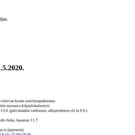
ijaa.
.5.2020.
n tulevan kesän uistelutapahtumia.
iin seuraava kilpailukalenteri:
 13.6. (päivämäärä vaihtunut, alkuperäinen oli la 6.6.)
rki-Aska, lauantai 11.7.
a ei järjestetä)
8.8.klo 15.00-19.00