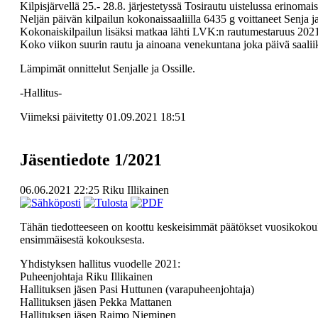
Kilpisjärvellä 25.- 28.8. järjestetyssä Tosirautu uistelussa erino
Neljän päivän kilpailun kokonaissaaliilla 6435 g voittaneet Senja ja 
Kokonaiskilpailun lisäksi matkaa lähti LVK:n rautumestaruus 2021 ti
Koko viikon suurin rautu ja ainoana venekuntana joka päivä saaliiksi 
Lämpimät onnittelut Senjalle ja Ossille.
-Hallitus-
Viimeksi päivitetty 01.09.2021 18:51
Jäsentiedote 1/2021
06.06.2021 22:25
Riku Illikainen
Tähän tiedotteeseen on koottu keskeisimmät päätökset vuosikokouk
ensimmäisestä kokouksesta.
Yhdistyksen hallitus vuodelle 2021:
Puheenjohtaja Riku Illikainen
Hallituksen jäsen Pasi Huttunen (varapuheenjohtaja)
Hallituksen jäsen Pekka Mattanen
Hallituksen jäsen Raimo Nieminen