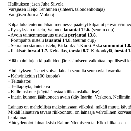
Hallituksen jäsen Juha Siivola
Varajäsen Keijo Tenhunen (sihteeri, taloudenhoitaja)
Varajäsen Jorma Moberg
Kilpailukalenteriin tähän mennessä päätetyt kilpailut päivämäärine
- Pyssykylän uistelu, Vajunen
lauantai 12.6.
(seuran cup)
- Avoin taimenmestaruus uistelu
perjantai 13.8.
- Porttipahta uistelu
lauantai 14.8.
(seuran cup)
- Seuranmestaruus uistelu, Kirkonkylä-Kurki-Aska
sunnuntai 1.8
- Iltakisat:
torstai 1.7.
Keluallas,
torstai 8.7
. Kirkonkylä,
torstai 1
Yllä mainittujen kilpailuiden järjestämiseen vaikuttaa lopullisesti k
Yhdistyksen jäsenet voivat lainata seuralta seuraavia tavaroita:
- Kahvinkeitin (100 kuppia)
- Telttakatos
- Telttapöytä, taitettava
- Kiillotuskone (käyttäjä ostaa kiillostuslaikat itse)
- Inarin kunnan jäähuoneen avain (käy Inariin, Veskoon, Nellimiin
Lainaus on mahdollista maksimissaan viikoksi, mikäli muuta käyttö
Mikäli lainattava tavara rikkoontuu, on lainaaja velvollinen korv
hankinnan.
Yhteydenotot lainauksista Raimo Niemiseen tai Riku Illikaiseen.